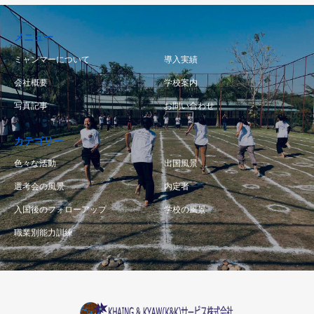
メニュー
ミャンマーについて
導入実績
会社概要
学校案内
写真記事
お問い合わせ
カテゴリー
色々な活動
出国風景
選考会の風景
内定者
入国後のフォローアップ
学校の風景
職業別能力訓練