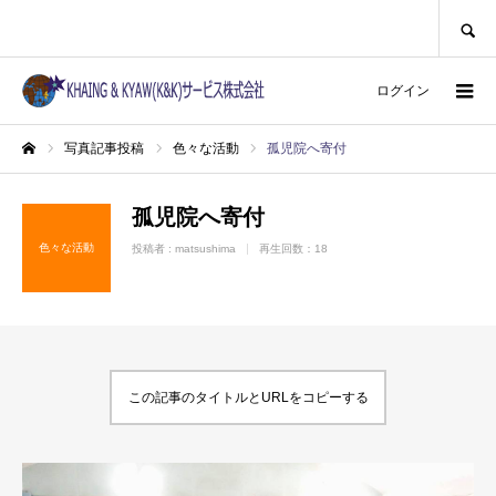
SEARCH
ログイン
写真記事投稿
色々な活動
孤児院へ寄付
ホーム
孤児院へ寄付
色々な活動
投稿者 :
matsushima
再生回数：18
この記事のタイトルとURLをコピーする